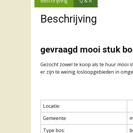
Beschrijving
Q & A
Beschrijving
gevraagd mooi stuk bos
Gezocht zowel te koop als te huur mooi s
er zijn te weinig losloopgebieden in omg
Locatie:
Gemeente
m
Type bos:
b